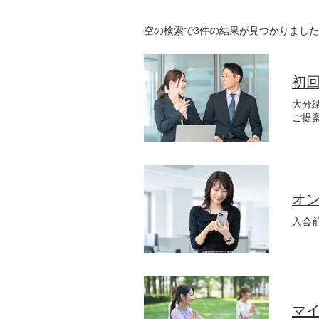
空の検索で3件の結果が見つかりまし
初
大分
ご提
オ
入会
マ