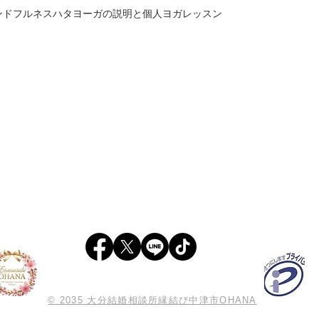
ンドフルネスハタヨーガの説明と個人ヨガレッスン
トップに戻る
phone:050-1792-8806
株式会社TMS 全国結婚相談事業者連盟 正規加盟店
特定商取引法に基づく表記
© 2035 大分結婚相談所縁結び中津市OHANA