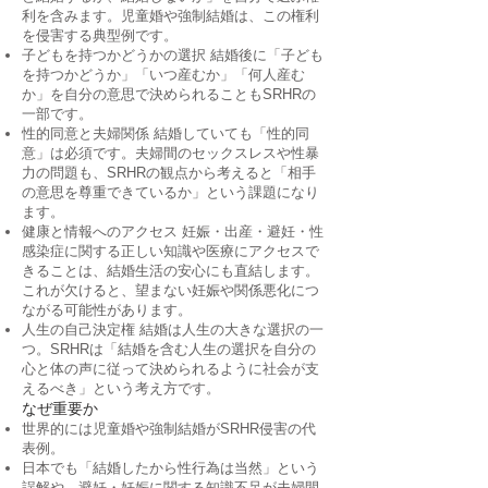
利を含みます。児童婚や強制結婚は、この権利
を侵害する典型例です。
子どもを持つかどうかの選択 結婚後に「子ども
を持つかどうか」「いつ産むか」「何人産む
か」を自分の意思で決められることもSRHRの
一部です。
性的同意と夫婦関係 結婚していても「性的同
意」は必須です。夫婦間のセックスレスや性暴
力の問題も、SRHRの観点から考えると「相手
の意思を尊重できているか」という課題になり
ます。
健康と情報へのアクセス 妊娠・出産・避妊・性
感染症に関する正しい知識や医療にアクセスで
きることは、結婚生活の安心にも直結します。
これが欠けると、望まない妊娠や関係悪化につ
ながる可能性があります。
人生の自己決定権 結婚は人生の大きな選択の一
つ。SRHRは「結婚を含む人生の選択を自分の
心と体の声に従って決められるように社会が支
えるべき」という考え方です。
なぜ重要か
世界的には児童婚や強制結婚がSRHR侵害の代
表例。
日本でも「結婚したから性行為は当然」という
誤解や、避妊・妊娠に関する知識不足が夫婦間