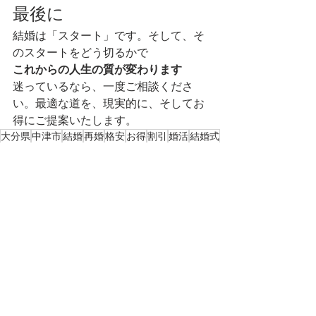
最後に
結婚は「スタート」です。そして、そ
のスタートをどう切るかで
これからの人生の質が変わります
迷っているなら、一度ご相談くださ
い。最適な道を、現実的に、そしてお
得にご提案いたします。
大分県
中津市
結婚
再婚
格安
お得
割引
婚活
結婚式
婚約指輪
ヴィラルーチェ
結婚指輪
フォトウエディング
結婚相談所縁結び中津OHANAお知らせ
婚活情報/国内/海外
すべて表示
最新記事