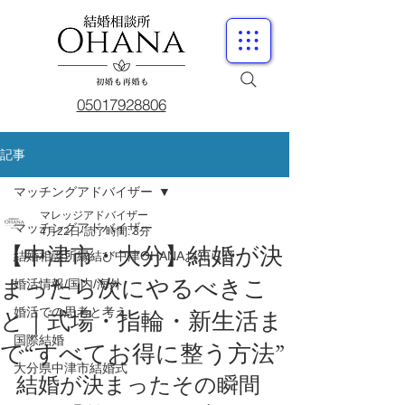
05017928806
記事
マッチングアドバイザー
マレッジアドバイザー
マッチングアドバイザー
4月22日
読了時間: 3分
【中津市・大分】結婚が決
結婚相談所縁結び中津OHANAお知らせ
まったら次にやるべきこ
婚活情報/国内/海外
婚活での思考と考え
と｜式場・指輪・新生活ま
国際結婚
で“すべてお得に整う方法”
大分県中津市結婚式
結婚が決まったその瞬間